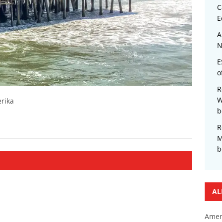
C
E
A
N
E
o
R
W
rika
b
R
M
b
AL
Amer