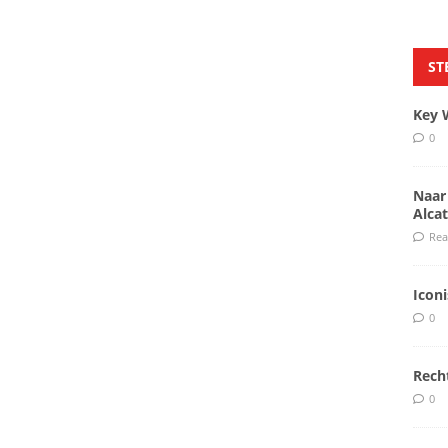
ST
Key 
0
Naar
Alcat
Rea
Icon
0
Rech
0