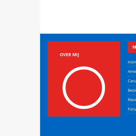
M
OVER MIJ
Ho
Ame
Can
Bez
Rev
For