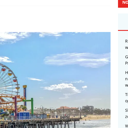
NO
R
w
G
P
H
n
w
T
o
S
z
W