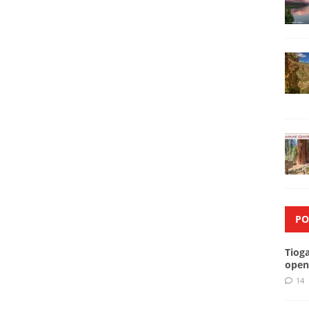
PO
Tiog
open
14