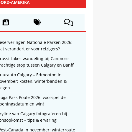
ORD-AMERIKA
eserveringen Nationale Parken 2026:
at verandert er voor reizigers?
rassi Lakes wandeling bij Canmore |
rachtige stop tussen Calgary en Banff
uurauto Calgary – Edmonton in
ovember: kosten, winterbanden &
egen
ioga Pass Poule 2026: voorspel de
peningsdatum en win!
kyline van Calgary fotograferen bij
onsopkomst – tips & ervaring
est-Canada in november: winterroute