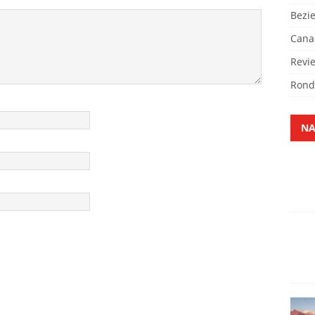
Bezi
Cana
Revi
Rond
NA