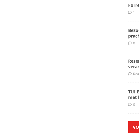
Forr
1
Bezoe
prach
0
Rese
veran
Rea
TUI 
met k
0
VO