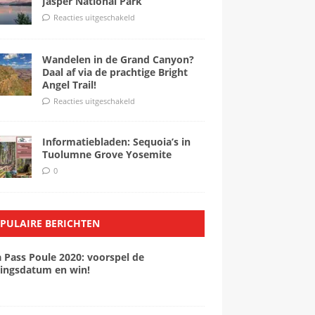
Jasper National Park
Reacties uitgeschakeld
Wandelen in de Grand Canyon?
Daal af via de prachtige Bright
Angel Trail!
Reacties uitgeschakeld
Informatiebladen: Sequoia’s in
Tuolumne Grove Yosemite
0
PULAIRE BERICHTEN
a Pass Poule 2020: voorspel de
ingsdatum en win!