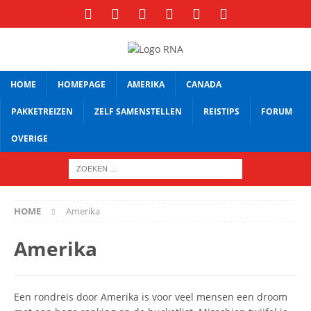
HOME
HOMEPAGE
AMERIKA
CANADA
PAKKETREIZEN
ZELF SAMENSTELLEN
REISTIPS
FORUM
OVERIGE
HOME
Amerika
Amerika
Een rondreis door Amerika is voor veel mensen een droom