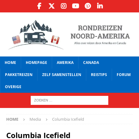
HOME
HOMEPAGE
AMERIKA
CANADA
PAKKETREIZEN
ZELF SAMENSTELLEN
REISTIPS
FORUM
OVERIGE
HOME
Media
Columbia Icefield
Columbia Icefield