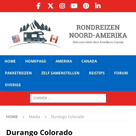
HOME
HOMEPAGE
AMERIKA
CANADA
PAKKETREIZEN
ZELF SAMENSTELLEN
REISTIPS
FORUM
OVERIGE
HOME
Media
Durango Colorado
Durango Colorado