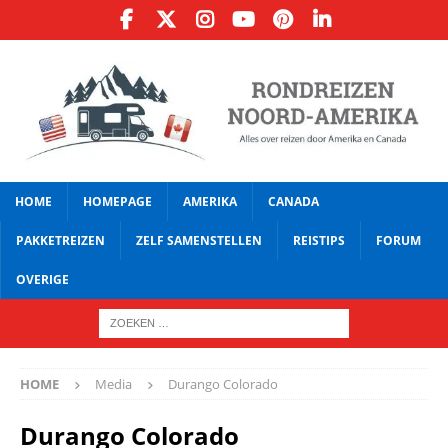
HOME
HOMEPAGE
AMERIKA
CANADA
PAKKETREIZEN
ZELF SAMENSTELLEN
REISTIPS
FORUM
OVERIGE
HOME
Media
Durango Colorado
Durango Colorado