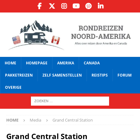
HOME
HOMEPAGE
AMERIKA
CANADA
PAKKETREIZEN
ZELF SAMENSTELLEN
REISTIPS
FORUM
OVERIGE
HOME
Media
Grand Central Station
Grand Central Station