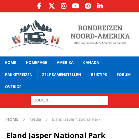
HOME
HOMEPAGE
AMERIKA
CANADA
PAKKETREIZEN
ZELF SAMENSTELLEN
REISTIPS
FORUM
OVERIGE
HOME
Media
Eland Jasper National Park
Eland Jasper National Park