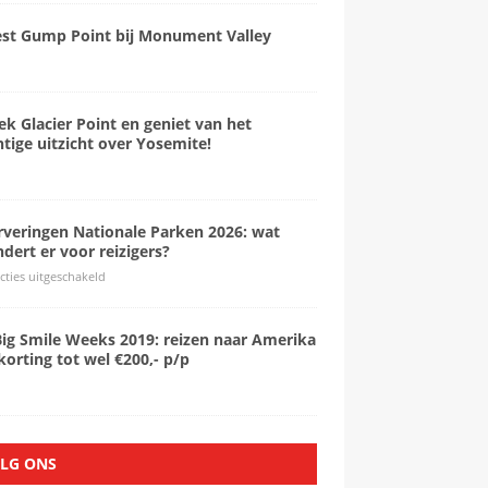
est Gump Point bij Monument Valley
k Glacier Point en geniet van het
tige uitzicht over Yosemite!
rveringen Nationale Parken 2026: wat
dert er voor reizigers?
cties uitgeschakeld
Big Smile Weeks 2019: reizen naar Amerika
orting tot wel €200,- p/p
LG ONS