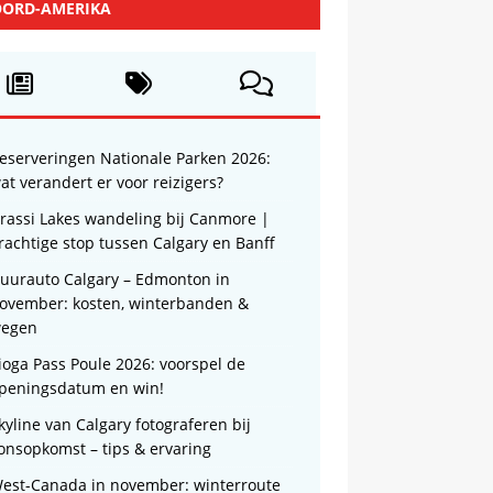
ORD-AMERIKA
eserveringen Nationale Parken 2026:
at verandert er voor reizigers?
rassi Lakes wandeling bij Canmore |
rachtige stop tussen Calgary en Banff
uurauto Calgary – Edmonton in
ovember: kosten, winterbanden &
egen
ioga Pass Poule 2026: voorspel de
peningsdatum en win!
kyline van Calgary fotograferen bij
onsopkomst – tips & ervaring
est-Canada in november: winterroute