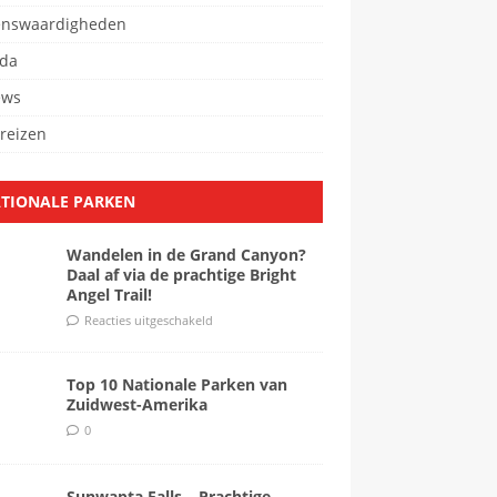
enswaardigheden
da
ews
reizen
TIONALE PARKEN
Wandelen in de Grand Canyon?
Daal af via de prachtige Bright
Angel Trail!
Reacties uitgeschakeld
Top 10 Nationale Parken van
Zuidwest-Amerika
0
Sunwapta Falls – Prachtige