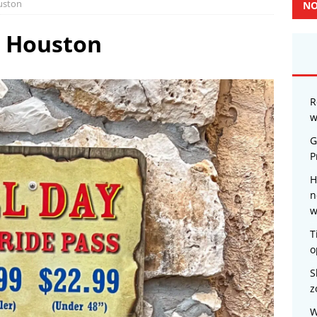
uston
NO
 Houston
R
w
G
P
H
n
w
T
o
S
z
W