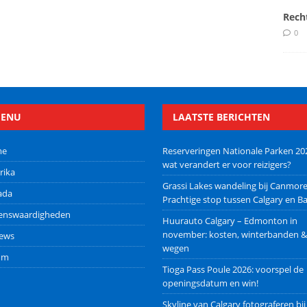
Rech
0
ENU
LAATSTE BERICHTEN
me
Reserveringen Nationale Parken 20
wat verandert er voor reizigers?
rika
Grassi Lakes wandeling bij Canmore
ada
Prachtige stop tussen Calgary en Ba
ienswaardigheden
Huurauto Calgary – Edmonton in
november: kosten, winterbanden &
iews
wegen
um
Tioga Pass Poule 2026: voorspel de
openingsdatum en win!
Skyline van Calgary fotograferen bij