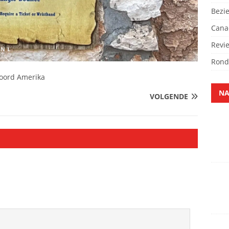
Bezi
Cana
Revi
Rond
oord Amerika
NA
VOLGENDE