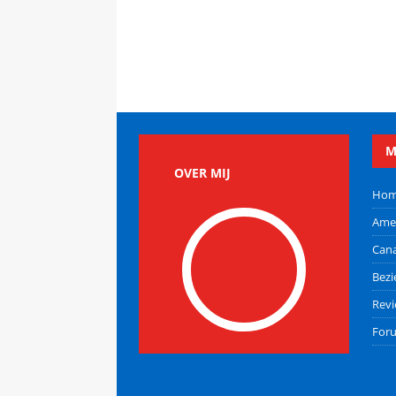
M
OVER MIJ
Ho
Ame
Can
Bez
Rev
For