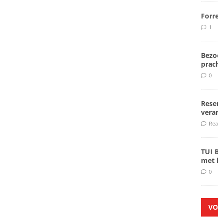
Forr
1
Bezoe
prach
0
Rese
veran
Rea
TUI 
met k
0
VO