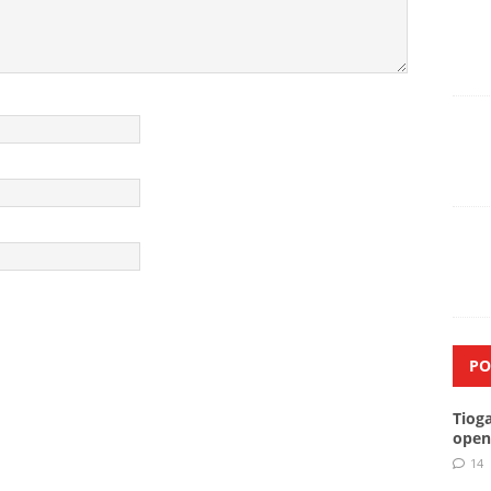
PO
Tiog
open
14