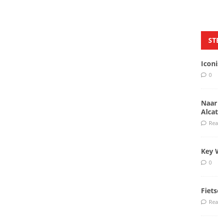
ST
Icon
0
Naar
Alcat
Rea
Key 
0
Fiet
Rea