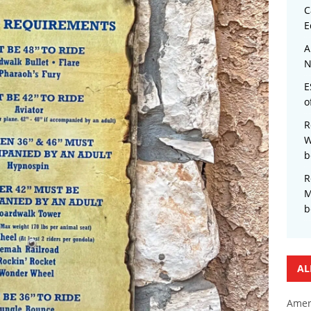
C
E
A
N
E
o
R
W
b
R
M
b
AL
Amer