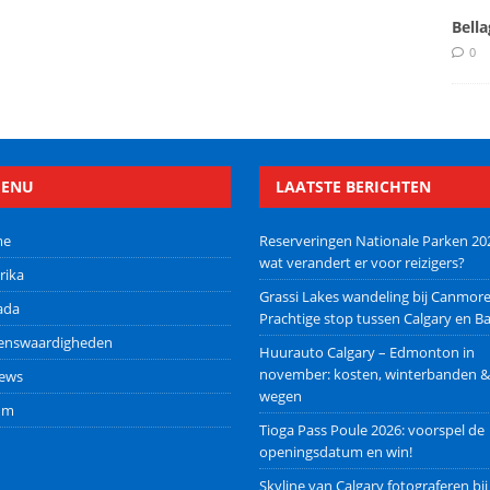
Bella
0
ENU
LAATSTE BERICHTEN
me
Reserveringen Nationale Parken 20
wat verandert er voor reizigers?
rika
Grassi Lakes wandeling bij Canmore
ada
Prachtige stop tussen Calgary en Ba
ienswaardigheden
Huurauto Calgary – Edmonton in
november: kosten, winterbanden &
iews
wegen
um
Tioga Pass Poule 2026: voorspel de
openingsdatum en win!
Skyline van Calgary fotograferen bij