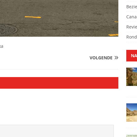
Bezi
Cana
Revi
Rond
ka
NA
VOLGENDE