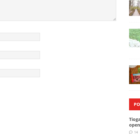
PO
Tiog
open
14