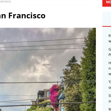
rancisco
NO
n Francisco
R
w
G
P
H
n
w
T
o
S
z
W