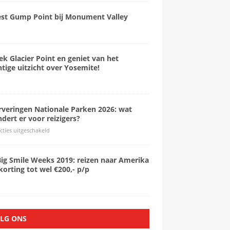
est Gump Point bij Monument Valley
k Glacier Point en geniet van het
tige uitzicht over Yosemite!
rveringen Nationale Parken 2026: wat
dert er voor reizigers?
cties uitgeschakeld
Big Smile Weeks 2019: reizen naar Amerika
orting tot wel €200,- p/p
LG ONS