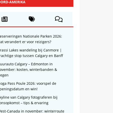
ORD-AMERIKA
eserveringen Nationale Parken 2026:
at verandert er voor reizigers?
rassi Lakes wandeling bij Canmore |
rachtige stop tussen Calgary en Banff
uurauto Calgary – Edmonton in
ovember: kosten, winterbanden &
egen
ioga Pass Poule 2026: voorspel de
peningsdatum en win!
kyline van Calgary fotograferen bij
onsopkomst – tips & ervaring
est-Canada in november: winterroute