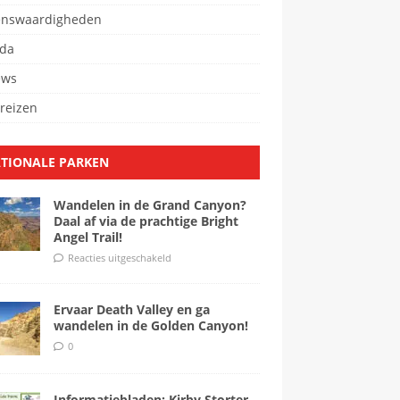
enswaardigheden
da
ews
reizen
TIONALE PARKEN
Wandelen in de Grand Canyon?
Daal af via de prachtige Bright
Angel Trail!
Reacties uitgeschakeld
Ervaar Death Valley en ga
wandelen in de Golden Canyon!
0
Informatiebladen: Kirby Storter