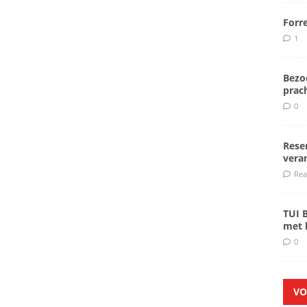
Forr
1
Bezoe
prach
0
Rese
veran
Rea
TUI 
met k
0
VO