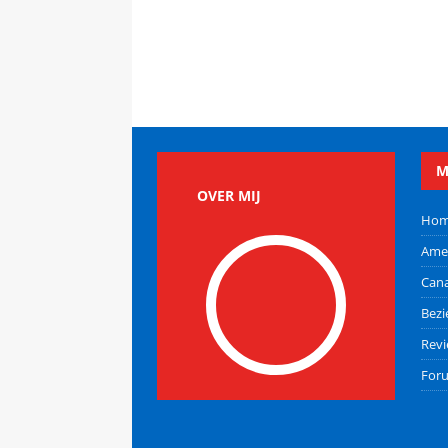
M
OVER MIJ
Ho
Ame
Can
Bez
Rev
For