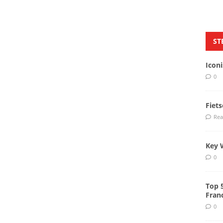
ST
Icon
0
Fiet
Rea
Key 
0
Top 
Fran
0