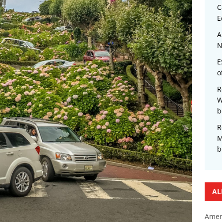
C
E
A
N
E
o
R
W
b
R
M
b
AL
Amer