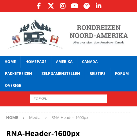
HOME
HOMEPAGE
AMERIKA
CANADA
PAKKETREIZEN
ZELF SAMENSTELLEN
REISTIPS
FORUM
OVERIGE
HOME
Media
RNA-Header-1600px
RNA-Header-1600px