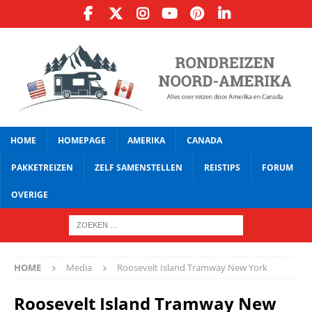
HOME
HOMEPAGE
AMERIKA
CANADA
PAKKETREIZEN
ZELF SAMENSTELLEN
REISTIPS
FORUM
OVERIGE
HOME
Media
Roosevelt Island Tramway New York
Roosevelt Island Tramway New