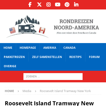
HOME
HOMEPAGE
AMERIKA
CANADA
PAKKETREIZEN
ZELF SAMENSTELLEN
REISTIPS
FORUM
OVERIGE
HOME
Media
Roosevelt Island Tramway New York
Roosevelt Island Tramway New