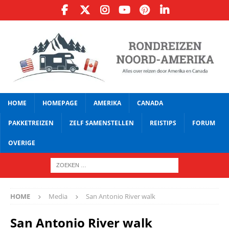
HOME
HOMEPAGE
AMERIKA
CANADA
PAKKETREIZEN
ZELF SAMENSTELLEN
REISTIPS
FORUM
OVERIGE
HOME
Media
San Antonio River walk
San Antonio River walk