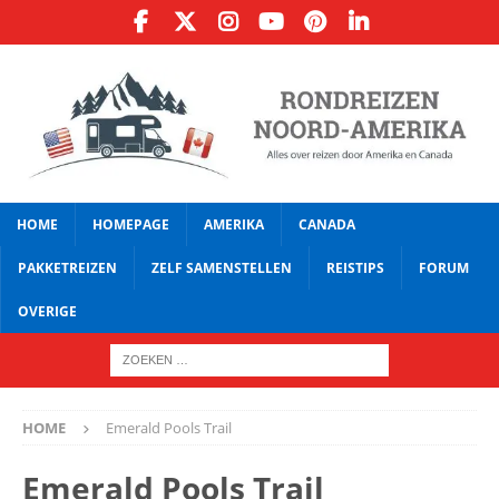
HOME
HOMEPAGE
AMERIKA
CANADA
PAKKETREIZEN
ZELF SAMENSTELLEN
REISTIPS
FORUM
OVERIGE
HOME
Emerald Pools Trail
Emerald Pools Trail