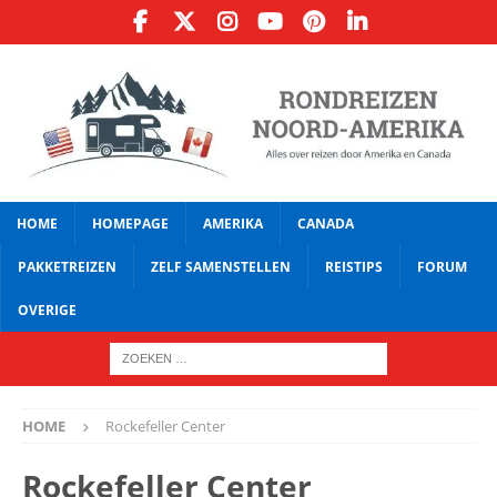
HOME
HOMEPAGE
AMERIKA
CANADA
PAKKETREIZEN
ZELF SAMENSTELLEN
REISTIPS
FORUM
OVERIGE
HOME
Rockefeller Center
Rockefeller Center