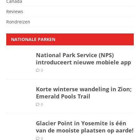
Canada
Reviews
Rondreizen
NATIONALE PARKEN
National Park Service (NPS)
introduceert nieuwe mobiele app
0
Korte winterse wandeling in Zion;
Emerald Pools Trail
0
Glacier Point in Yosemite is één
van de mooiste plaatsen op aarde!
0