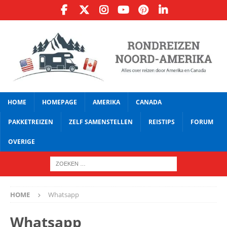
HOME
HOMEPAGE
AMERIKA
CANADA
PAKKETREIZEN
ZELF SAMENSTELLEN
REISTIPS
FORUM
OVERIGE
HOME
Whatsapp
Whatsapp