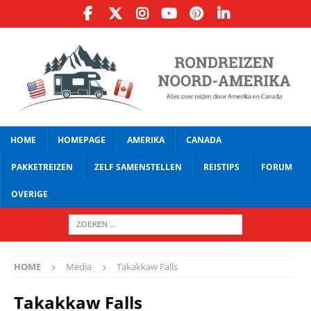
HOME
HOMEPAGE
AMERIKA
CANADA
PAKKETREIZEN
ZELF SAMENSTELLEN
REISTIPS
FORUM
OVERIGE
HOME
Media
Takakkaw Falls
Takakkaw Falls