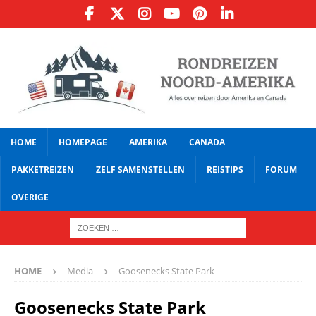
HOME
HOMEPAGE
AMERIKA
CANADA
PAKKETREIZEN
ZELF SAMENSTELLEN
REISTIPS
FORUM
OVERIGE
HOME
Media
Goosenecks State Park
Goosenecks State Park