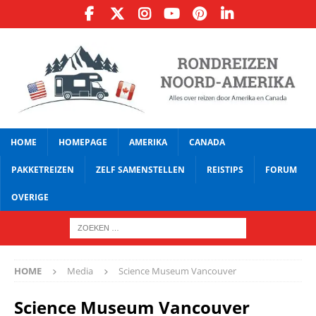
HOME
HOMEPAGE
AMERIKA
CANADA
PAKKETREIZEN
ZELF SAMENSTELLEN
REISTIPS
FORUM
OVERIGE
HOME
Media
Science Museum Vancouver
Science Museum Vancouver