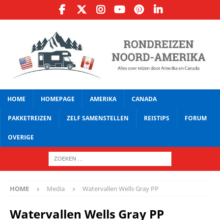
HOME
HOMEPAGE
AMERIKA
CANADA
PAKKETREIZEN
ZELF SAMENSTELLEN
REISTIPS
FORUM
OVERIGE
HOME
Media
Watervallen Wells Gray PP
Watervallen Wells Gray PP