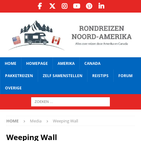
HOME
HOMEPAGE
AMERIKA
CANADA
PAKKETREIZEN
ZELF SAMENSTELLEN
REISTIPS
FORUM
OVERIGE
HOME
Media
Weeping Wall
Weeping Wall