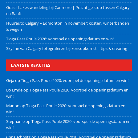
Grassi Lakes wandeling bij Canmore | Prachtige stop tussen Calgary
en Banff
Huurauto Calgary – Edmonton in november: kosten, winterbanden
& wegen
Tioga Pass Poule 2026: voorspel de openingsdatum en win!
Skyline van Calgary fotograferen bij zonsopkomst – tips & ervaring
LAATSTE REACTIES
Geja
op
Tioga Pass Poule 2020: voorspel de openingsdatum en win!
Bo Emde
op
Tioga Pass Poule 2020: voorspel de openingsdatum en
win!
Manon
op
Tioga Pass Poule 2020: voorspel de openingsdatum en
win!
Stephanie
op
Tioga Pass Poule 2020: voorspel de openingsdatum en
win!
Chris schmitz
op
Tioga Pass Poule 2020: voorspel de openingsdatum