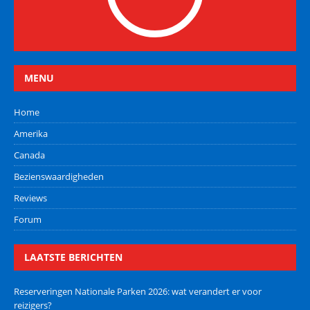
MENU
Home
Amerika
Canada
Bezienswaardigheden
Reviews
Forum
LAATSTE BERICHTEN
Reserveringen Nationale Parken 2026: wat verandert er voor
reizigers?