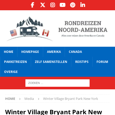
HOME
HOMEPAGE
AMERIKA
CANADA
PAKKETREIZEN
ZELF SAMENSTELLEN
REISTIPS
FORUM
OVERIGE
HOME
Media
Winter Village Bryant Park New York
Winter Village Bryant Park New