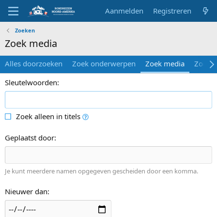
Aanmelden
Registreren
Zoeken
Zoek media
Alles doorzoeken
Zoek onderwerpen
Zoek media
Zoek 
Sleutelwoorden
Zoek alleen in titels
Geplaatst door
Je kunt meerdere namen opgegeven gescheiden door een komma.
Nieuwer dan