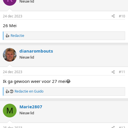
Nieuw lid
e
r
i
24 dec 2023
#10
n
g
26 Mei
e
n
Redactie
:
W
a
a
dianarombouts
r
d
Nieuw lid
e
r
i
24 dec 2023
#11
n
g
Ik ga gewoon weer voor 27 mei😂
e
n
Redactie
en
Guido
:
W
a
a
Marie2807
r
M
d
Nieuw lid
e
r
i
25 dec 2023
#12