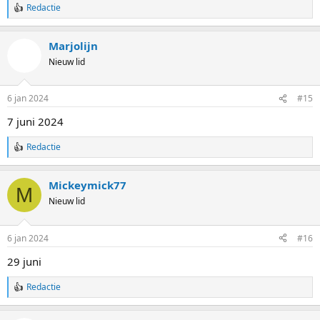
Redactie
:
W
a
a
Marjolijn
r
d
Nieuw lid
e
r
i
6 jan 2024
#15
n
g
7 juni 2024
e
n
Redactie
:
W
a
a
Mickeymick77
r
M
d
Nieuw lid
e
r
i
6 jan 2024
#16
n
g
29 juni
e
n
Redactie
:
W
a
a