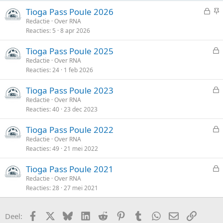
e
G
V
Tioga Pass Poule 2026
n
:
e
a
Redactie
Over RNA
Reacties
5
8 apr 2026
s
s
l
t
Tioga Pass Poule 2025
o
g
e
Redactie
Over RNA
t
e
Reacties
24
1 feb 2026
s
e
p
l
n
i
Tioga Pass Poule 2023
o
n
e
Redactie
Over RNA
t
d
Reacties
40
23 dec 2023
s
e
l
n
Tioga Pass Poule 2022
o
e
Redactie
Over RNA
t
Reacties
49
21 mei 2022
s
e
l
n
Tioga Pass Poule 2021
o
e
Redactie
Over RNA
t
Reacties
28
27 mei 2021
s
e
l
n
o
Facebook
X
Bluesky
LinkedIn
Reddit
Pinterest
Tumblr
WhatsApp
E-mail
koppeli
Deel:
t