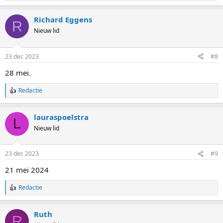
a
a
Richard Eggens
r
R
d
Nieuw lid
e
r
i
23 dec 2023
#8
n
g
28 mei.
e
n
Redactie
:
W
a
a
lauraspoelstra
r
L
d
Nieuw lid
e
r
i
23 dec 2023
#9
n
g
21 mei 2024
e
n
Redactie
:
W
a
a
Ruth
r
R
d