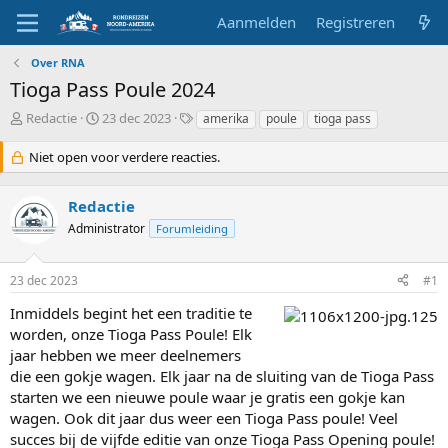
Aanmelden
Registreren
Over RNA
Tioga Pass Poule 2024
O
S
T
Redactie
23 dec 2023
amerika
poule
tioga pass
n
t
a
d
a
g
Niet open voor verdere reacties.
e
r
s
r
t
Redactie
w
d
e
a
Administrator
Forumleiding
r
t
p
u
s
m
23 dec 2023
#1
t
Inmiddels begint het een traditie te
a
worden, onze Tioga Pass Poule! Elk
r
t
jaar hebben we meer deelnemers
e
die een gokje wagen. Elk jaar na de sluiting van de Tioga Pass
r
starten we een nieuwe poule waar je gratis een gokje kan
wagen. Ook dit jaar dus weer een Tioga Pass poule! Veel
succes bij de vijfde editie van onze Tioga Pass Opening poule!