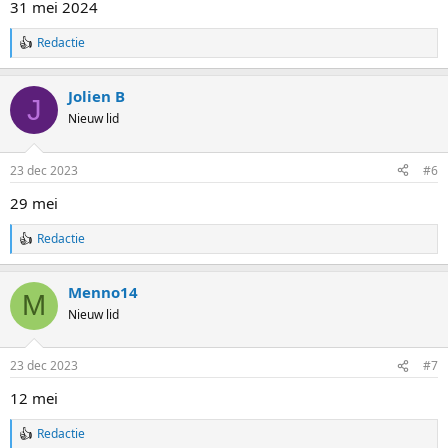
31 mei 2024
e
n
Redactie
:
W
a
a
Jolien B
r
J
d
Nieuw lid
e
r
i
23 dec 2023
#6
n
g
29 mei
e
n
Redactie
:
W
a
a
Menno14
r
M
d
Nieuw lid
e
r
i
23 dec 2023
#7
n
g
12 mei
e
n
Redactie
:
W