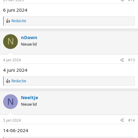
n
g
6 juni 2024
e
n
Redactie
:
W
a
a
nDawn
r
N
d
Nieuw lid
e
r
i
4 jan 2024
#13
n
g
4 juni 2024
e
n
Redactie
:
W
a
a
Neeltje
r
N
d
Nieuw lid
e
r
i
5 jan 2024
#14
n
g
14-06-2024
e
n