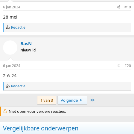
i
6 jan 2024
#19
n
g
28 mei
e
n
Redactie
:
W
a
a
BasN
r
d
Nieuw lid
e
r
i
6 jan 2024
#20
n
g
2-6-24
e
n
Redactie
:
W
a
a
Laatste
1 van 3
Volgende
r
d
Niet open voor verdere reacties.
e
r
i
n
Vergelijkbare onderwerpen
g