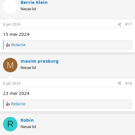
Berrie Klein
r
d
Nieuw lid
e
r
i
6 jan 2024
#17
n
g
15 mei 2024
e
n
Redactie
:
W
a
a
maxim presburg
r
M
d
Nieuw lid
e
r
i
6 jan 2024
#18
n
g
23 mei 2024
e
n
Redactie
:
W
a
a
Robin
r
R
d
Nieuw lid
e
r