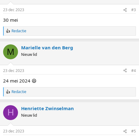
r
i
23 dec 2023
#3
n
g
30 mei
e
n
Redactie
:
W
a
a
Marielle van den Berg
r
M
d
Nieuw lid
e
r
i
23 dec 2023
#4
n
g
24 mei 2024 😄
e
n
Redactie
:
W
a
a
Henriette Zwinselman
r
H
d
Nieuw lid
e
r
i
23 dec 2023
#5
n
g