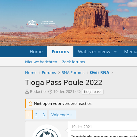
Home
Forums
Wat is er nieuw
Medi
Nieuwe berichten
Zoek forums
Home
Forums
RNA Forums
Over RNA
Tioga Pass Poule 2022
O
S
T
Redactie
19 dec 2021
tioga pass
n
t
a
d
a
g
Niet open voor verdere reacties.
e
r
s
r
t
1
2
3
Volgende
w
d
e
a
19 dec 2021
r
t
p
u
Inmiddels mogen we weer reizen