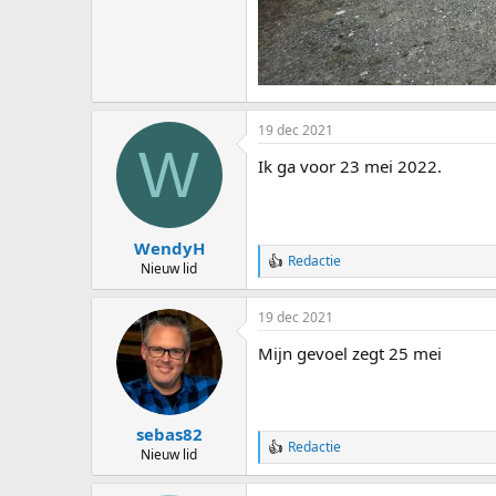
19 dec 2021
W
Ik ga voor 23 mei 2022.
WendyH
Redactie
W
Nieuw lid
a
a
19 dec 2021
r
d
Mijn gevoel zegt 25 mei
e
r
i
n
g
sebas82
e
Redactie
W
Nieuw lid
n
a
:
a