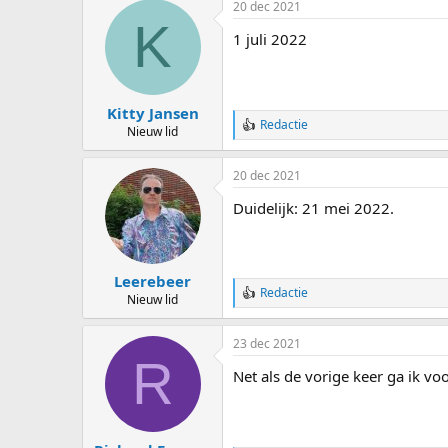
20 dec 2021
r
K
d
1 juli 2022
e
r
i
n
g
Kitty Jansen
e
Redactie
W
Nieuw lid
n
a
:
a
20 dec 2021
r
d
Duidelijk: 21 mei 2022.
e
r
i
n
g
Leerebeer
e
Redactie
W
Nieuw lid
n
a
:
a
23 dec 2021
r
R
d
Net als de vorige keer ga ik vo
e
r
i
n
g