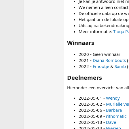
Je kan je antwoord niet m
We nemen alleen contact 
De officiële data op de w
Het gaat om de lokale op
Uitslag na bekendmaking 
Meer informatie:
Tioga P
Winnaars​
2020 - Geen winnaar
2021 -
Diana Rombouts
(
2022 -
Emootje
&
Samb
(
Deelnemers​
Hieronder een overzicht van a
2022-05-01 -
Wendy
2022-05-02 -
Murielle.Ve
2022-05-06 -
Barbara
2022-05-09 -
rithomatic
2022-05-13 -
Dave
2022-05-14 -
Niekjeh