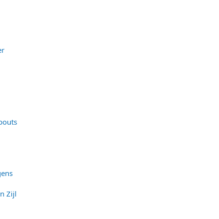
er
bouts
gens
n Zijl