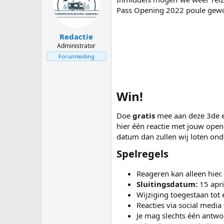
s
m
Pass Opening 2022 poule gewo
t
a
r
Redactie
t
Administrator
e
Forumleiding
r
Win!​
Doe
gratis
mee aan deze 3de e
hier één reactie met jouw open
datum dan zullen wij loten ond
Spelregels​
Reageren kan alleen hier.
Sluitingsdatum:
15 apri
Wijziging toegestaan tot
Reacties via social media 
Je mag slechts één antw