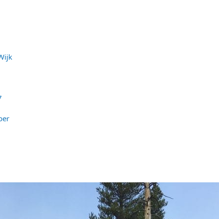
Wijk
7
ber