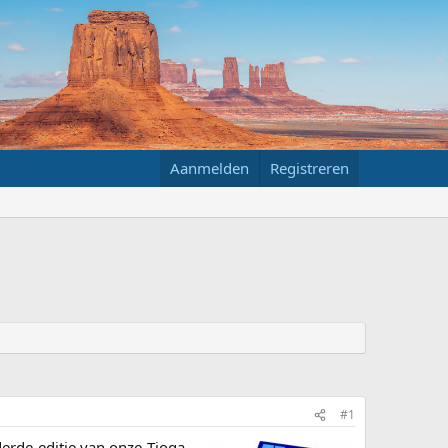
Aanmelden
Registreren
#1
derde editie van onze Tioga