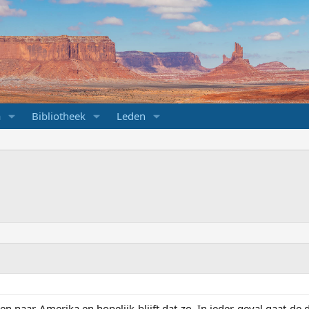
a
Bibliotheek
Leden
 naar Amerika en hopelijk blijft dat zo. In ieder geval gaat de 