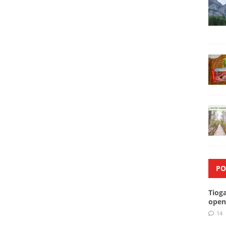
PO
Tiog
open
14