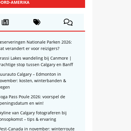
ORD-AMERIKA
eserveringen Nationale Parken 2026:
at verandert er voor reizigers?
rassi Lakes wandeling bij Canmore |
rachtige stop tussen Calgary en Banff
uurauto Calgary – Edmonton in
ovember: kosten, winterbanden &
egen
ioga Pass Poule 2026: voorspel de
peningsdatum en win!
kyline van Calgary fotograferen bij
onsopkomst – tips & ervaring
est-Canada in november: winterroute