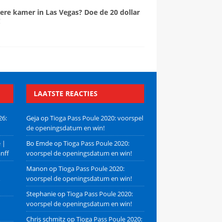
ere kamer in Las Vegas? Doe de 20 dollar
!
LAATSTE REACTIES
26:
Geja
op
Tioga Pass Poule 2020: voorspel
de openingsdatum en win!
 |
Bo Emde
op
Tioga Pass Poule 2020:
nff
voorspel de openingsdatum en win!
Manon
op
Tioga Pass Poule 2020:
voorspel de openingsdatum en win!
Stephanie
op
Tioga Pass Poule 2020:
voorspel de openingsdatum en win!
Chris schmitz
op
Tioga Pass Poule 2020: