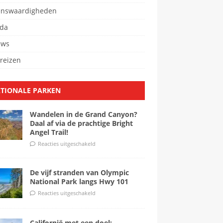
enswaardigheden
da
ews
reizen
TIONALE PARKEN
Wandelen in de Grand Canyon?
Daal af via de prachtige Bright
Angel Trail!
Reacties uitgeschakeld
De vijf stranden van Olympic
National Park langs Hwy 101
Reacties uitgeschakeld
Californië met een doel: