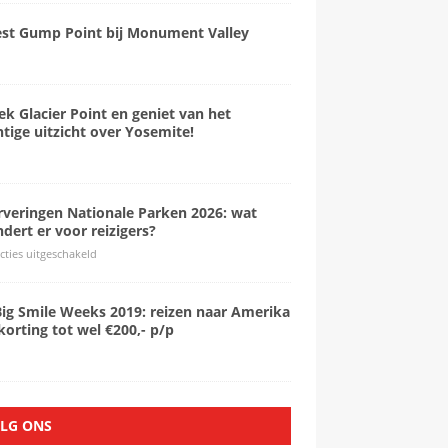
est Gump Point bij Monument Valley
k Glacier Point en geniet van het
tige uitzicht over Yosemite!
rveringen Nationale Parken 2026: wat
dert er voor reizigers?
cties uitgeschakeld
Big Smile Weeks 2019: reizen naar Amerika
orting tot wel €200,- p/p
LG ONS