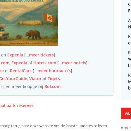
C
E
A
N
E
o
R
en
Expedia
[…
meer tickets
].
W
.com
,
Expedia
of
Hotels.com
[…
meer hotels
].
b
pe
of
RentalCars
[…
meer huurauto’s
].
R
GetYourGuide
,
Viator
of
Tiqets
.
M
ers en meer koop je bij
Bol.com
.
b
nal park reserves
AL
elmatig terug naar onze website om de laatste updates te lezen.
Amer