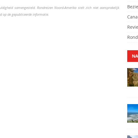
Bezi
uldigheid samengesteld. Rondreizen Noord-Amerika stelt zich niet aansprakelijk
d op de gepubliceerde informatie.
Cana
Revi
Rond
NA