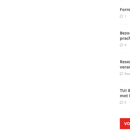
Forr
1
Bezoe
prach
0
Rese
veran
Rea
TUI 
met k
0
VO