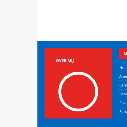
M
OVER MIJ
Ho
Ame
Can
Bez
Rev
For