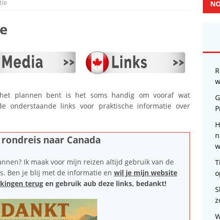
tie
NO
ie
R
w
het plannen bent is het soms handig om vooraf wat
G
 de onderstaande links voor praktische informatie over
P
H
n
e rondreis naar Canada
w
lannen? Ik maak voor mijn reizen altijd gebruik van de
T
. Ben je blij met de informatie en
wil je mijn website
o
ekingen terug
en gebruik aub deze links, bedankt!
S
z
W