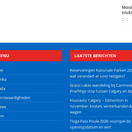
Mooi
trick
0
ENU
LAATSTE BERICHTEN
me
Reserveringen Nationale Parken 20
wat verandert er voor reizigers?
rika
Grassi Lakes wandeling bij Canmore
ada
Prachtige stop tussen Calgary en Ba
ienswaardigheden
Huurauto Calgary – Edmonton in
november: kosten, winterbanden &
iews
wegen
um
Tioga Pass Poule 2026: voorspel de
openingsdatum en win!