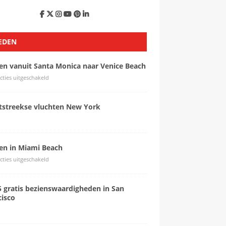
EDEN
sen vanuit Santa Monica naar Venice Beach
cties uitgeschakeld
tstreekse vluchten New York
sen in Miami Beach
cties uitgeschakeld
5 gratis bezienswaardigheden in San
cisco