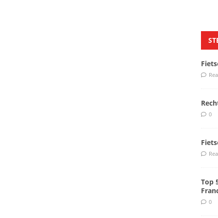
ST
Fiet
Rea
Rech
0
Fiet
Rea
Top 
Fran
0