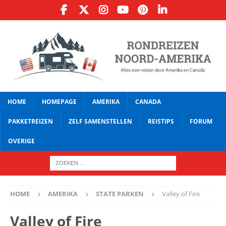
HOME
HOMEPAGE
AMERIKA
CANADA
PAKKETREIZEN
ZELF SAMENSTELLEN
REISTIPS
FORUM
OVERIGE
HOME
AMERIKA
STATE PARKEN
Valley of Fire
Valley of Fire