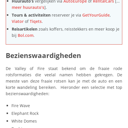
Huurauto’s
vergelijken via
AutoEurope
of
RentalCars
[…
meer huurauto’s
].
Tours & activiteiten
reserveer je via
GetYourGuide
,
Viator
of
Tiqets
.
Reisartikelen
zoals koffers, reisstekkers en meer koop je
bij
Bol.com
.
Bezienswaardigheden
De Valley of Fire staat bekend om de fraaie rode
rotsformaties die veelal namen hebben gekregen. De
meeste van deze fraaie rotsen kan je met de auto en een
korte wandeling bereiken. Hieronder een selectie met top
bezienswaardigheden:
Fire Wave
Elephant Rock
White Domes