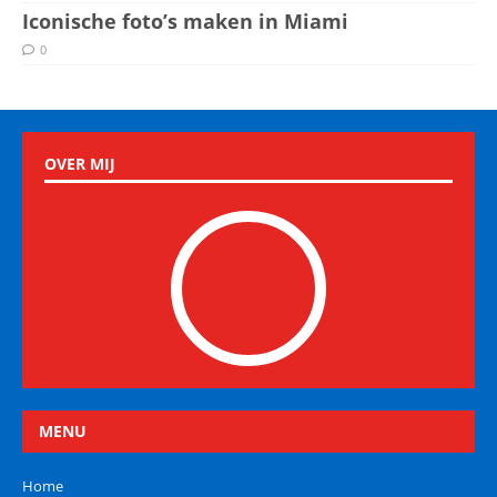
Iconische foto’s maken in Miami
0
OVER MIJ
MENU
Home