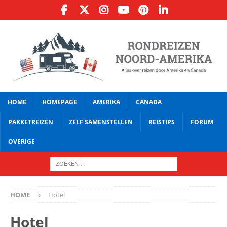
HOME
HOMEPAGE
AMERIKA
CANADA
PAKKETREIZEN
ZELF SAMENSTELLEN
REISTIPS
FORUM
OVERIGE
HOME
Hotel
Hotel