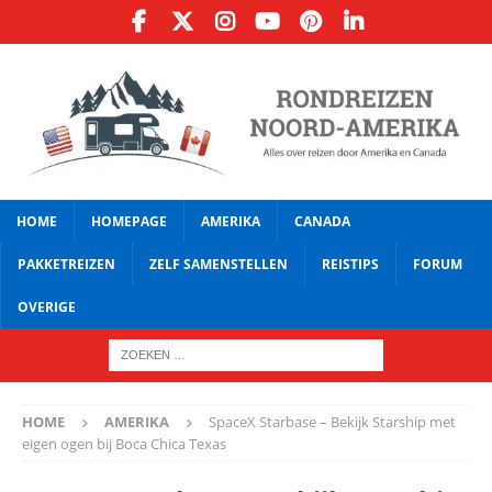
HOME
HOMEPAGE
AMERIKA
CANADA
PAKKETREIZEN
ZELF SAMENSTELLEN
REISTIPS
FORUM
OVERIGE
HOME
AMERIKA
SpaceX Starbase – Bekijk Starship met
eigen ogen bij Boca Chica Texas