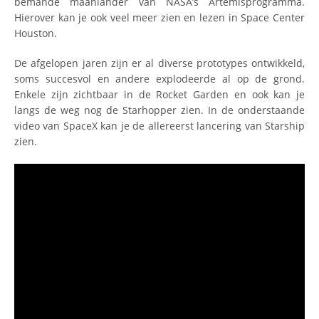
bemande maanlander van NASA’s Artemisprogramma.
Hierover kan je ook veel meer zien en lezen in Space Center
Houston.
De afgelopen jaren zijn er al diverse prototypes ontwikkeld,
soms succesvol en andere explodeerde al op de grond.
Enkele zijn zichtbaar in de Rocket Garden en ook kan je
langs de weg nog de Starhopper zien. In de onderstaande
video van SpaceX kan je de allereerst lancering van Starship
zien.