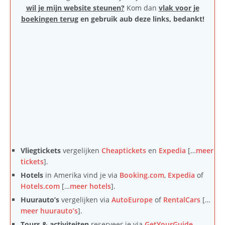
wil je mijn website steunen?
Kom dan
vlak voor je
boekingen terug
en gebruik aub deze links, bedankt!
Vliegtickets
vergelijken
Cheaptickets
en
Expedia
[…
meer
tickets
].
Hotels
in Amerika vind je via
Booking.com
,
Expedia
of
Hotels.com
[…
meer hotels
].
Huurauto’s
vergelijken via
AutoEurope
of
RentalCars
[…
meer huurauto’s
].
Tours & activiteiten
reserveer je via
GetYourGuide
,