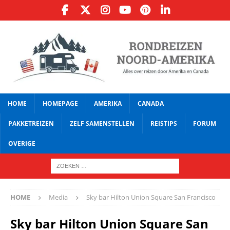
HOME
HOMEPAGE
AMERIKA
CANADA
PAKKETREIZEN
ZELF SAMENSTELLEN
REISTIPS
FORUM
OVERIGE
HOME
Media
Sky bar Hilton Union Square San Francisco
Sky bar Hilton Union Square San