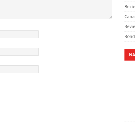
Bezi
Cana
Revi
Rond
NA