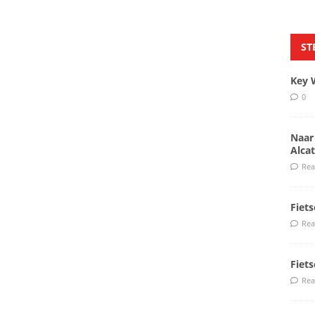
ST
Key 
0
Naar
Alcat
Rea
Fiet
Rea
Fiet
Rea