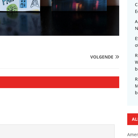
C
E
A
N
E
o
R
VOLGENDE
W
b
R
M
b
AL
Amer