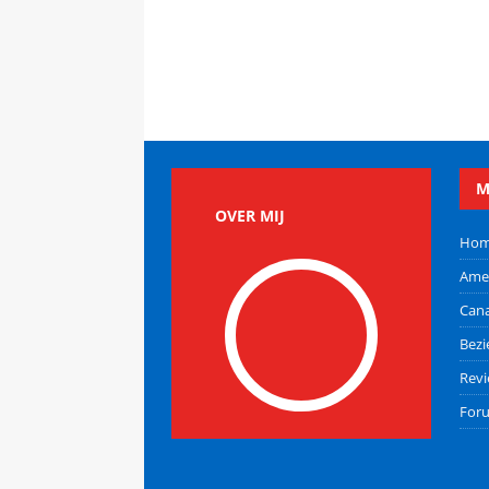
M
OVER MIJ
Ho
Ame
Can
Bez
Rev
For