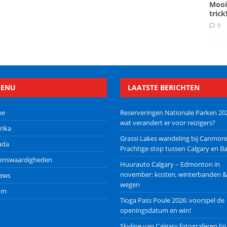
Mooi
trick
0
ENU
LAATSTE BERICHTEN
me
Reserveringen Nationale Parken 20
wat verandert er voor reizigers?
rika
Grassi Lakes wandeling bij Canmore
ada
Prachtige stop tussen Calgary en Ba
ienswaardigheden
Huurauto Calgary – Edmonton in
november: kosten, winterbanden &
iews
wegen
um
Tioga Pass Poule 2026: voorspel de
openingsdatum en win!
Skyline van Calgary fotograferen bij