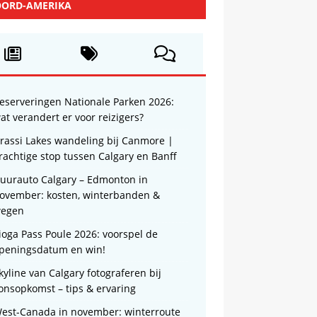
ORD-AMERIKA
eserveringen Nationale Parken 2026:
at verandert er voor reizigers?
rassi Lakes wandeling bij Canmore |
rachtige stop tussen Calgary en Banff
uurauto Calgary – Edmonton in
ovember: kosten, winterbanden &
egen
ioga Pass Poule 2026: voorspel de
peningsdatum en win!
kyline van Calgary fotograferen bij
onsopkomst – tips & ervaring
est-Canada in november: winterroute