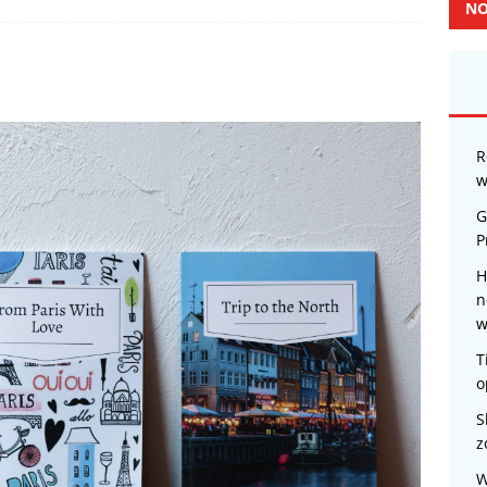
NO
R
w
G
P
H
n
w
T
o
S
z
W