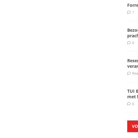
Forr
1
Bezoe
prach
0
Rese
veran
Rea
TUI 
met k
0
VO