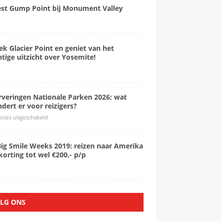
est Gump Point bij Monument Valley
k Glacier Point en geniet van het
tige uitzicht over Yosemite!
rveringen Nationale Parken 2026: wat
dert er voor reizigers?
cties uitgeschakeld
Big Smile Weeks 2019: reizen naar Amerika
orting tot wel €200,- p/p
LG ONS