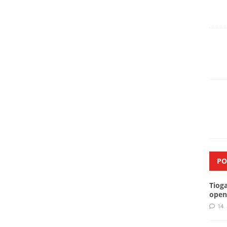
PO
Tiog
open
14