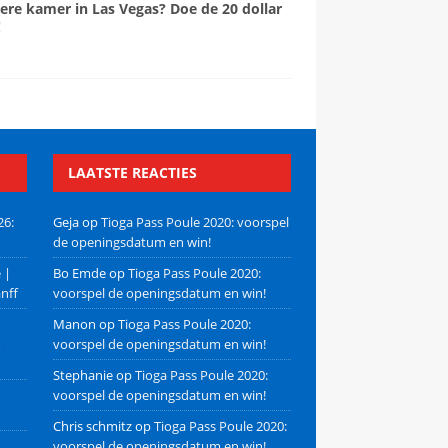
ere kamer in Las Vegas? Doe de 20 dollar
!
LAATSTE REACTIES
26:
Geja
op
Tioga Pass Poule 2020: voorspel
de openingsdatum en win!
 |
Bo Emde
op
Tioga Pass Poule 2020:
nff
voorspel de openingsdatum en win!
Manon
op
Tioga Pass Poule 2020:
voorspel de openingsdatum en win!
Stephanie
op
Tioga Pass Poule 2020:
voorspel de openingsdatum en win!
Chris schmitz
op
Tioga Pass Poule 2020:
voorspel de openingsdatum en win!