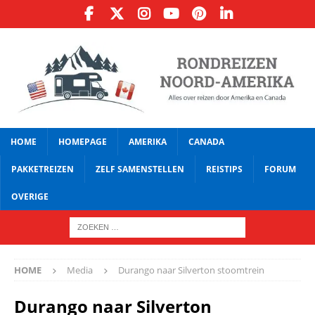
HOME
HOMEPAGE
AMERIKA
CANADA
PAKKETREIZEN
ZELF SAMENSTELLEN
REISTIPS
FORUM
OVERIGE
HOME
Media
Durango naar Silverton stoomtrein
Durango naar Silverton