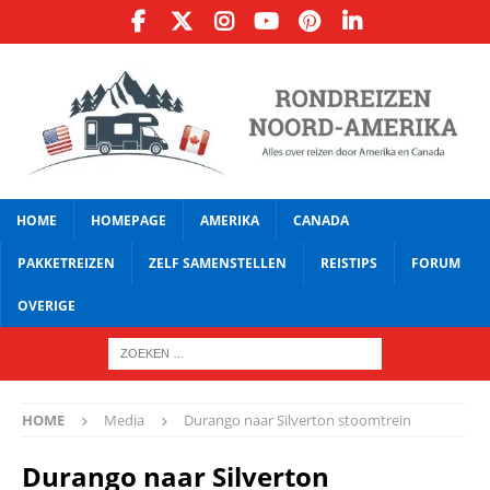
HOME
HOMEPAGE
AMERIKA
CANADA
PAKKETREIZEN
ZELF SAMENSTELLEN
REISTIPS
FORUM
OVERIGE
HOME
Media
Durango naar Silverton stoomtrein
Durango naar Silverton