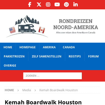
HOME
HOMEPAGE
AMERIKA
CANADA
PAKKETREIZEN
ZELF SAMENSTELLEN
REISTIPS
FORUM
OVERIGE
HOME
Media
Kemah Boardwalk Houston
Kemah Boardwalk Houston