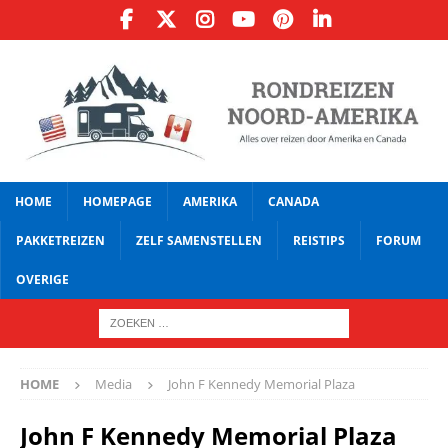
HOME
HOMEPAGE
AMERIKA
CANADA
PAKKETREIZEN
ZELF SAMENSTELLEN
REISTIPS
FORUM
OVERIGE
HOME
Media
John F Kennedy Memorial Plaza
John F Kennedy Memorial Plaza