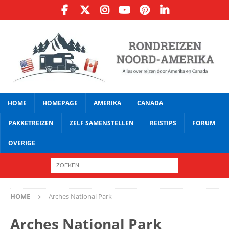
HOME
HOMEPAGE
AMERIKA
CANADA
PAKKETREIZEN
ZELF SAMENSTELLEN
REISTIPS
FORUM
OVERIGE
HOME
Arches National Park
Arches National Park