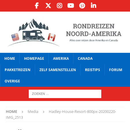
HOME
HOMEPAGE
AMERIKA
CANADA
PAKKETREIZEN
ZELF SAMENSTELLEN
REISTIPS
FORUM
OVERIGE
HOME
Media
Hadley-House-Resort-800px-20200220-
IMG_2513