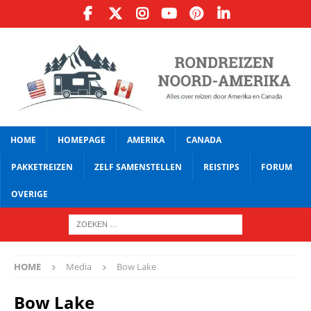
HOME
HOMEPAGE
AMERIKA
CANADA
PAKKETREIZEN
ZELF SAMENSTELLEN
REISTIPS
FORUM
OVERIGE
HOME
Media
Bow Lake
Bow Lake