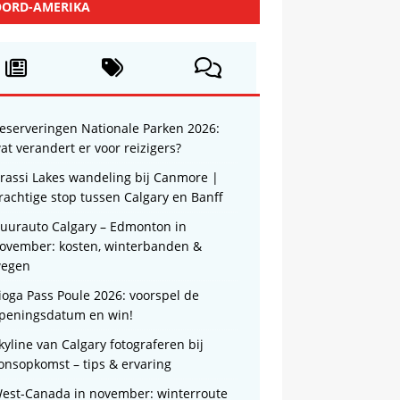
ORD-AMERIKA
eserveringen Nationale Parken 2026:
at verandert er voor reizigers?
rassi Lakes wandeling bij Canmore |
rachtige stop tussen Calgary en Banff
uurauto Calgary – Edmonton in
ovember: kosten, winterbanden &
egen
ioga Pass Poule 2026: voorspel de
peningsdatum en win!
kyline van Calgary fotograferen bij
onsopkomst – tips & ervaring
est-Canada in november: winterroute