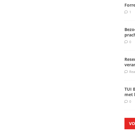
Forr
1
Bezoe
prach
0
Rese
veran
Rea
TUI 
met k
0
VO