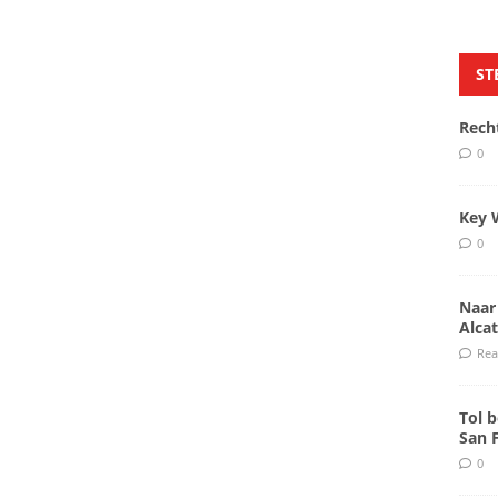
ST
Rech
0
Key 
0
Naar
Alcat
Rea
Tol b
San 
0