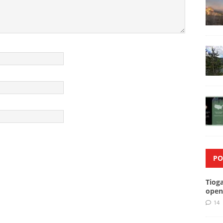
PO
Tiog
open
14