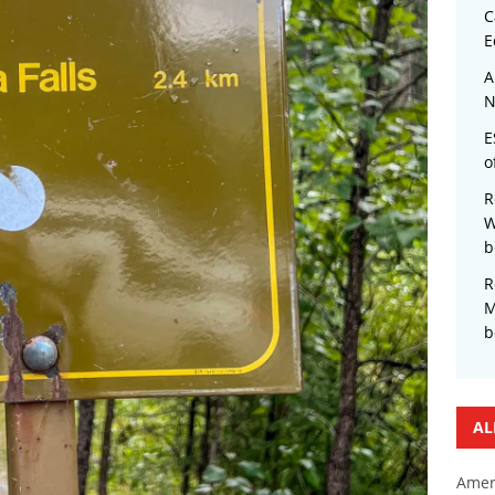
C
E
A
N
E
o
R
W
b
R
M
b
AL
Amer