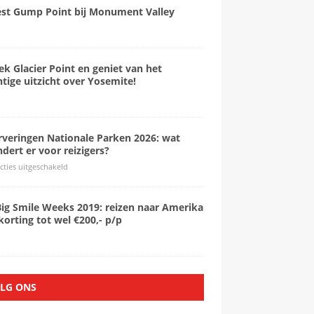
est Gump Point bij Monument Valley
k Glacier Point en geniet van het
tige uitzicht over Yosemite!
rveringen Nationale Parken 2026: wat
dert er voor reizigers?
cties uitgeschakeld
Big Smile Weeks 2019: reizen naar Amerika
orting tot wel €200,- p/p
LG ONS