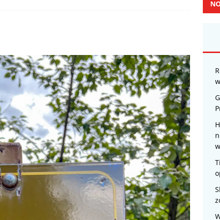
NO
R
w
G
P
H
n
w
T
o
S
z
W