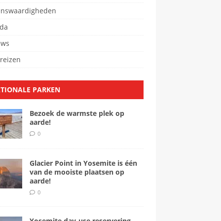
enswaardigheden
da
ews
reizen
TIONALE PARKEN
Bezoek de warmste plek op
aarde!
0
Glacier Point in Yosemite is één
van de mooiste plaatsen op
aarde!
0
Yosemite day-use reservering