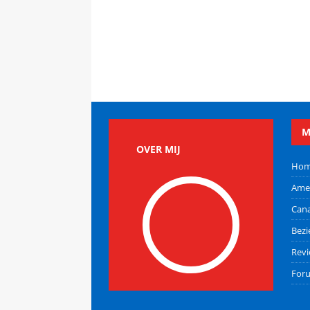
M
OVER MIJ
Ho
Ame
Can
Bez
Rev
For