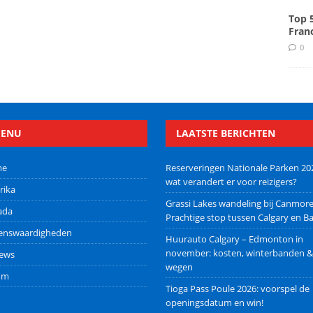
Top 
Fran
0
ENU
LAATSTE BERICHTEN
me
Reserveringen Nationale Parken 20
wat verandert er voor reizigers?
rika
Grassi Lakes wandeling bij Canmore
ada
Prachtige stop tussen Calgary en Ba
ienswaardigheden
Huurauto Calgary – Edmonton in
november: kosten, winterbanden &
iews
wegen
um
Tioga Pass Poule 2026: voorspel de
openingsdatum en win!