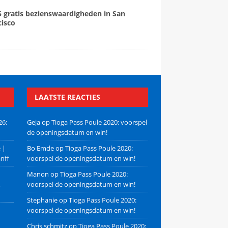
5 gratis bezienswaardigheden in San
cisco
LAATSTE REACTIES
26:
Geja
op
Tioga Pass Poule 2020: voorspel
de openingsdatum en win!
 |
Bo Emde
op
Tioga Pass Poule 2020:
nff
voorspel de openingsdatum en win!
Manon
op
Tioga Pass Poule 2020:
voorspel de openingsdatum en win!
Stephanie
op
Tioga Pass Poule 2020:
voorspel de openingsdatum en win!
Chris schmitz
op
Tioga Pass Poule 2020: