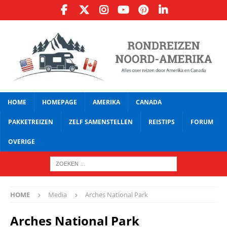
HOME
HOMEPAGE
AMERIKA
CANADA
PAKKETREIZEN
ZELF SAMENSTELLEN
REISTIPS
FORUM
OVERIGE
HOME
Media
Arches National Park
Arches National Park