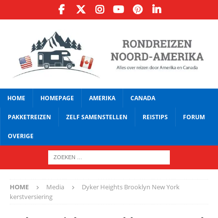
HOME
HOMEPAGE
AMERIKA
CANADA
PAKKETREIZEN
ZELF SAMENSTELLEN
REISTIPS
FORUM
OVERIGE
HOME
Media
Dyker Heights Brooklyn New York
kerstversiering