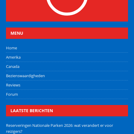
MENU
Home
Amerika
Canada
Bezienswaardigheden
Reviews
Forum
LAATSTE BERICHTEN
Reserveringen Nationale Parken 2026: wat verandert er voor
reizigers?