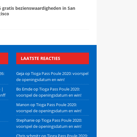
5 gratis bezienswaardigheden in San
cisco
LAATSTE REACTIES
26:
Geja
op
Tioga Pass Poule 2020: voorspel
de openingsdatum en win!
 |
Bo Emde
op
Tioga Pass Poule 2020:
nff
voorspel de openingsdatum en win!
Manon
op
Tioga Pass Poule 2020:
voorspel de openingsdatum en win!
Stephanie
op
Tioga Pass Poule 2020:
voorspel de openingsdatum en win!
Chris schmitz
op
Tioga Pass Poule 2020: