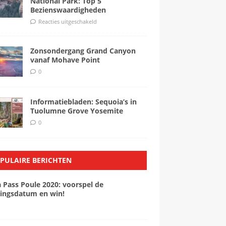
National Park: Top 5
Bezienswaardigheden
Reacties uitgeschakeld
Zonsondergang Grand Canyon
vanaf Mohave Point
0
Informatiebladen: Sequoia’s in
Tuolumne Grove Yosemite
0
PULAIRE BERICHTEN
a Pass Poule 2020: voorspel de
ingsdatum en win!