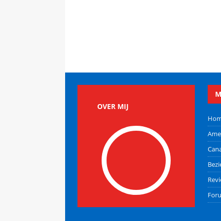
M
OVER MIJ
Ho
Ame
Can
Bez
Rev
For