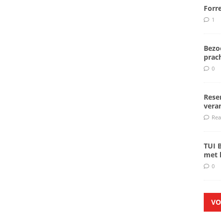
Forr
1
Bezoe
prach
0
Rese
veran
Rea
TUI 
met k
0
VO