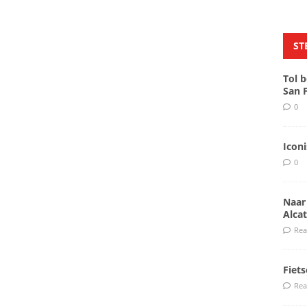
ST
Tol b
San 
0
Icon
0
Naar
Alcat
Rea
Fiet
Rea