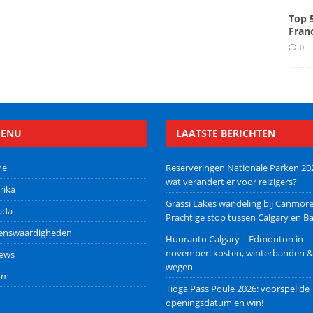
Top 
Fran
0
ENU
LAATSTE BERICHTEN
me
Reserveringen Nationale Parken 20
wat verandert er voor reizigers?
rika
Grassi Lakes wandeling bij Canmore
ada
Prachtige stop tussen Calgary en Ba
ienswaardigheden
Huurauto Calgary – Edmonton in
november: kosten, winterbanden &
iews
wegen
um
Tioga Pass Poule 2026: voorspel de
openingsdatum en win!