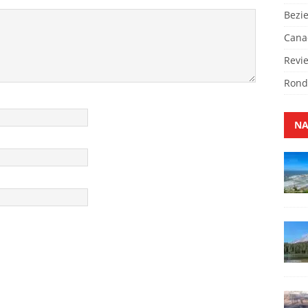
Bezi
Cana
Revi
Rond
NA