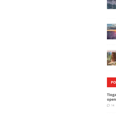
PO
Tiog
open
14