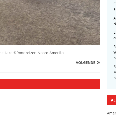
C
E
A
N
E
o
R
W
ine Lake ©Rondreizen Noord Amerika
b
VOLGENDE
R
M
b
AL
Amer