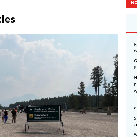
NO
les
R
w
G
P
H
n
w
T
o
S
z
W