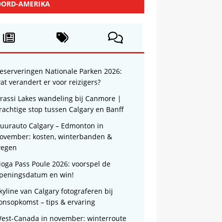
ORD-AMERIKA
eserveringen Nationale Parken 2026:
at verandert er voor reizigers?
rassi Lakes wandeling bij Canmore |
rachtige stop tussen Calgary en Banff
uurauto Calgary – Edmonton in
ovember: kosten, winterbanden &
egen
ioga Pass Poule 2026: voorspel de
peningsdatum en win!
kyline van Calgary fotograferen bij
onsopkomst – tips & ervaring
est-Canada in november: winterroute