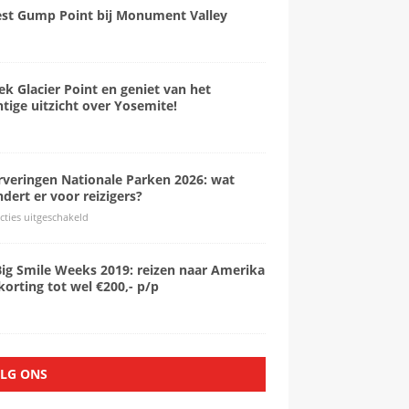
est Gump Point bij Monument Valley
k Glacier Point en geniet van het
tige uitzicht over Yosemite!
rveringen Nationale Parken 2026: wat
dert er voor reizigers?
cties uitgeschakeld
Big Smile Weeks 2019: reizen naar Amerika
orting tot wel €200,- p/p
LG ONS